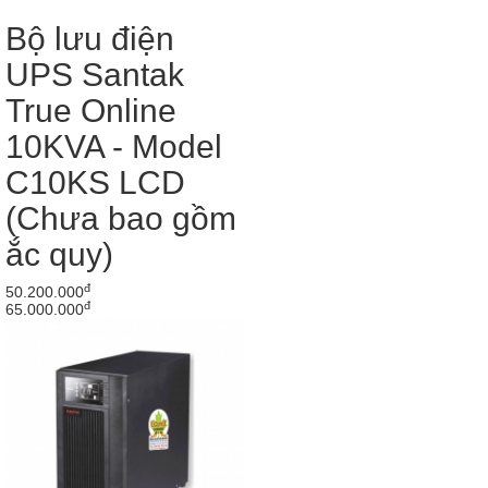
Bộ lưu điện
UPS Santak
True Online
10KVA - Model
C10KS LCD
(Chưa bao gồm
ắc quy)
đ
50.200.000
đ
65.000.000