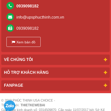
0939098182
info@upsphucthinh.com.vn
0939098182
Xem bản đồ
VỀ CHÚNG TÔI
HỖ TRỢ KHÁCH HÀNG
FANPAGE
© 2019
PHÚC THỊNH USA CHOICE
-
Thiết kế bởi:
THIETKEWEBAI
Giấy phép kinh doanh số: 0314509870. Cấp ngày 11/07/2017 bởi Sở Kế