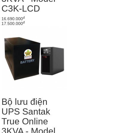
C3K-LCD
đ
16.690.000
đ
17.500.000
Bộ lưu điện
UPS Santak
True Online
3KVA - Model