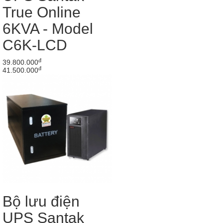
True Online
6KVA - Model
C6K-LCD
đ
39.800.000
đ
41.500.000
Bộ lưu điện
UPS Santak