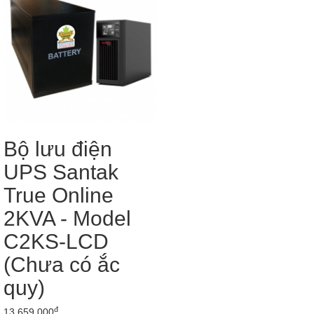
Bộ lưu điện
UPS Santak
True Online
2KVA - Model
C2KS-LCD
(Chưa có ắc
quy)
đ
13.659.000