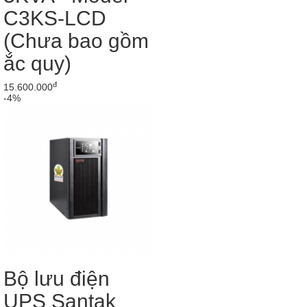
C3KS-LCD
(Chưa bao gồm
ắc quy)
đ
15.600.000
-4%
Bộ lưu điện
UPS Santak