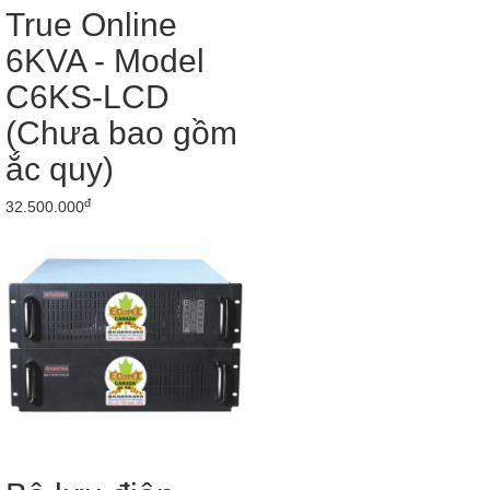
True Online
6KVA - Model
C6KS-LCD
(Chưa bao gồm
ắc quy)
đ
32.500.000