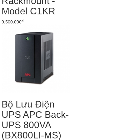
Rackmount -
Model C1KR
đ
9.500.000
Bộ Lưu Điện
UPS APC Back-
UPS 800VA
(BX800LI-MS)