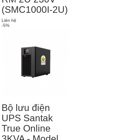
(SMC1000I-2U)
Liên hệ
-5%
Bộ lưu điện
UPS Santak
True Online
3KVA - Model