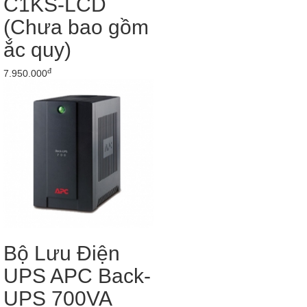
C1KS-LCD
(Chưa bao gồm
ắc quy)
đ
7.950.000
Bộ Lưu Điện
UPS APC Back-
UPS 700VA