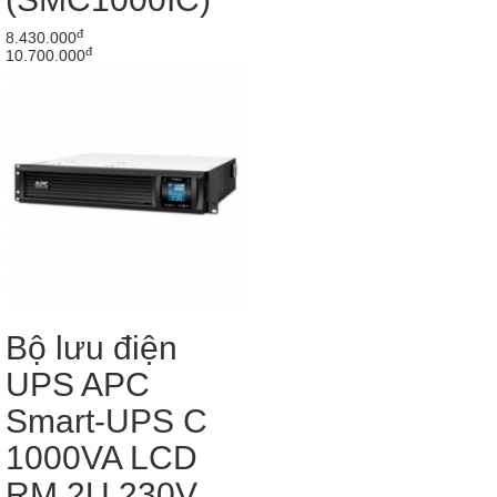
đ
8.430.000
đ
10.700.000
Bộ lưu điện
UPS APC
Smart-UPS C
1000VA LCD
RM 2U 230V