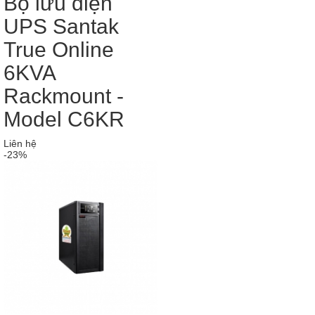
Bộ lưu điện
UPS Santak
True Online
6KVA
Rackmount -
Model C6KR
Liên hệ
-23%