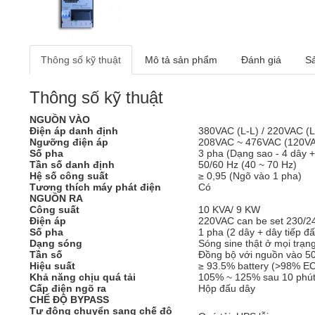
Thông số kỹ thuật
Mô tả sản phẩm
Đánh giá
S
Thông số kỹ thuật
NGUỒN VÀO
Điện áp danh định
380VAC (L-L) / 220VAC (L
Ngưỡng điện áp
208VAC ~ 476VAC (120VAC
Số pha
3 pha (Dạng sao - 4 dây +
Tần số danh định
50/60 Hz (40 ~ 70 Hz)
Hệ số công suất
≥ 0,95 (Ngõ vào 1 pha)
Tương thích máy phát điện
Có
NGUỒN RA
Công suất
10 KVA/ 9 KW
Điện áp
220VAC can be set 230/
Số pha
1 pha (2 dây + dây tiếp đấ
Dạng sóng
Sóng sine thật ở mọi trạn
Tần số
Đồng bộ với nguồn vào 50
Hiệu suất
≥ 93.5% battery (>98% 
Khả năng chịu quá tải
105% ~ 125% sau 10 phút 
Cấp điện ngõ ra
Hộp đấu dây
CHẾ ĐỘ BYPASS
Tự động chuyển sang chế độ