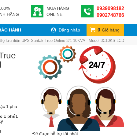
100%
MUA HÀNG
0939098182
ÍNH HÃNG
ONLINE
0902748766
0
 BẢO HÀNH
Đăng nhập
Giỏ hàng
Bộ lưu điện UPS Santak True Online 3/1 10KVA - Model 3C10KS-LCD
True
l
oặc 1 pha
c 1 phút,
ây
g
Để được hỗ trợ tốt nhất