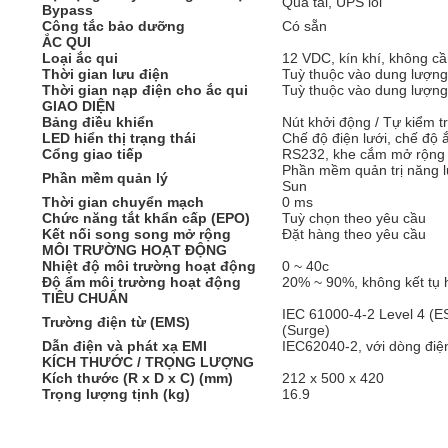
Quá tải, UPS lỗi
Bypass
Công tắc bảo dưỡng
Có sẵn
ẮC QUI
Loại ắc qui
12 VDC, kín khí, không cầ
Thời gian lưu điện
Tuỳ thuộc vào dung lượng 
Thời gian nạp điện cho ắc qui
Tuỳ thuộc vào dung lượng
GIAO DIỆN
Bảng điều khiển
Nút khởi động / Tự kiểm tr
LED hiển thị trạng thái
Chế độ điện lưới, chế độ 
Cổng giao tiếp
RS232, khe cắm mở rộng
Phần mềm quản trị năng l
Phần mềm quản lý
Sun
Thời gian chuyển mạch
0 ms
Chức năng tắt khẩn cấp (EPO)
Tuỳ chọn theo yêu cầu
Kết nối song song mở rộng
Đặt hàng theo yêu cầu
MÔI TRƯỜNG HOẠT ĐỘNG
Nhiệt độ môi trường hoạt động
0 ~ 40c
Độ ẩm môi trường hoạt động
20% ~ 90%, không kết tụ 
TIÊU CHUẨN
IEC 61000-4-2 Level 4 (E
Trường điện từ (EMS)
(Surge)
Dẫn điện và phát xạ EMI
IEC62040-2, với dòng điệ
KÍCH THƯỚC / TRỌNG LƯỢNG
Kích thước (R x D x C) (mm)
212 x 500 x 420
Trọng lượng tịnh (kg)
16.9