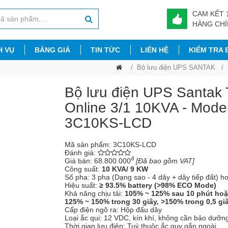
CAM KẾT 
HÀNG CH
H VỤ
BẢNG GIÁ
TIN TỨC
LIÊN HỆ
KIỂM TRA
Bộ lưu điện UPS SANTAK
Bộ lưu điện UPS Santak 
Online 3/1 10KVA - Mode
3C10KS-LCD
Mã sản phẩm:
3C10KS-LCD
Đánh giá:
đ
Giá bán:
68.800.000
[Đã bao gồm VAT]
Công suất:
10 KVA/ 9 KW
Số pha: 3 pha (Dạng sao - 4 dây + dây tiếp đất) h
Hiệu suất:
≥ 93.5% battery (>98% ECO Mode)
Khả năng chịu tải:
105% ~ 125% sau 10 phút hoặ
125% ~ 150% trong 30 giây, >150% trong 0,5 gi
Cấp điện ngõ ra: Hộp đấu dây
Loại ắc qui: 12 VDC, kín khí, không cần bảo dưỡn
Thời gian lưu điện: Tuỳ thuộc ắc quy gắn ngoài