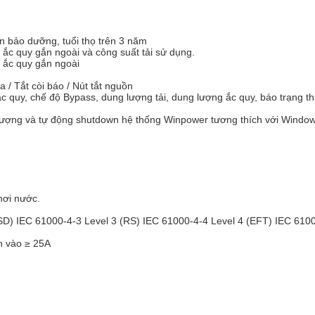
n bảo dưỡng, tuổi thọ trên 3 năm
ắc quy gắn ngoài và công suất tải sử dụng.
 ắc quy gắn ngoài
a / Tắt còi báo / Nút tắt nguồn
ắc quy, chế độ Bypass, dung lượng tải, dung lượng ắc quy, báo trạng th
ượng và tự động shutdown hệ thống Winpower tương thích với Window,
hơi nước.
SD) IEC 61000-4-3 Level 3 (RS) IEC 61000-4-4 Level 4 (EFT) IEC 6100
n vào ≥ 25A