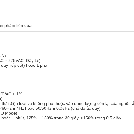
ản phẩm liên quan
-N)
 ~ 275VAC: Đầy tải)
 dây tiếp đất) hoặc 1 pha
240VAC ± 1%
t)
g thái điện lưới và không phụ thuộc vào dung lượng còn lại của nguồn ắ
/60Hz ± 4Hz hoặc 50/60Hz ± 0,05Hz (chế độ ắc quy)
ECO Mode)
hoặc 1 phút, 125% ~ 150% trong 30 giây, >150% trong 0,5 giây