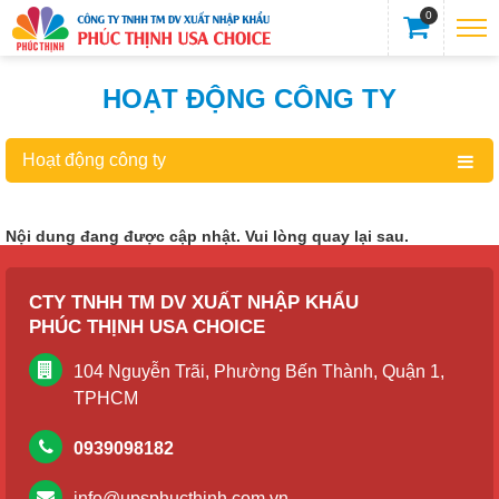
0
HOẠT ĐỘNG CÔNG TY
Hoạt động công ty
Nội dung đang được cập nhật. Vui lòng quay lại sau.
CTY TNHH TM DV XUẤT NHẬP KHẨU
PHÚC THỊNH USA CHOICE
104 Nguyễn Trãi, Phường Bến Thành, Quận 1,
TPHCM
0939098182
info@upsphucthinh.com.vn