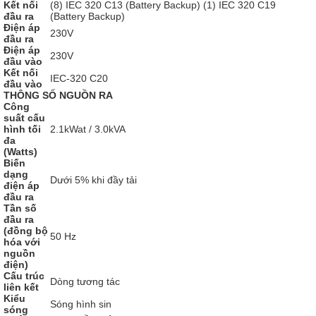
Kết nối
(8) IEC 320 C13 (Battery Backup) (1) IEC 320 C19
đầu ra
(Battery Backup)
Điện áp
230V
đầu ra
Điện áp
230V
đầu vào
Kết nối
IEC-320 C20
đầu vào
THÔNG SỐ NGUỒN RA
Công
suất cấu
hình tối
2.1kWat / 3.0kVA
đa
(Watts)
Biến
dạng
Dưới 5% khi đầy tải
điện áp
đầu ra
Tần số
đầu ra
(đồng bộ
50 Hz
hóa với
nguồn
điện)
Cấu trúc
Dòng tương tác
liên kết
Kiểu
Sóng hình sin
sóng