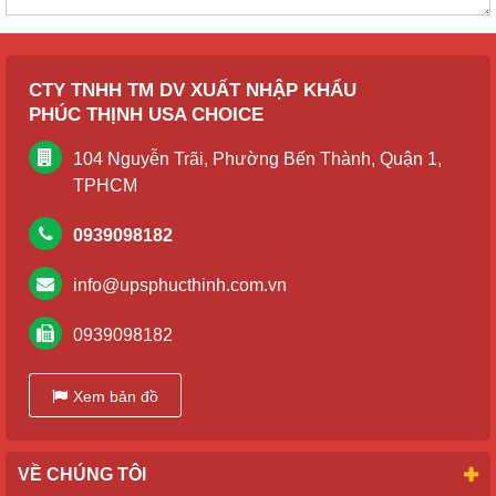
CTY TNHH TM DV XUẤT NHẬP KHẨU
PHÚC THỊNH USA CHOICE
104 Nguyễn Trãi, Phường Bến Thành, Quận 1,
TPHCM
0939098182
info@upsphucthinh.com.vn
0939098182
Xem bản đồ
VỀ CHÚNG TÔI