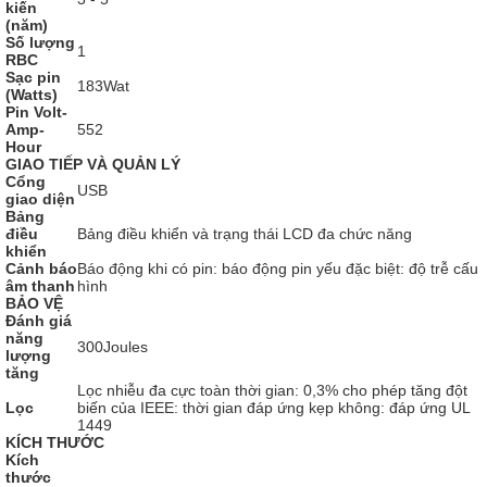
kiến ​​
(năm)
Số lượng
1
RBC
Sạc pin
183Wat
(Watts)
Pin Volt-
Amp-
552
Hour
GIAO TIẾP VÀ QUẢN LÝ
Cổng
USB
giao diện
Bảng
điều
Bảng điều khiển và trạng thái LCD đa chức năng
khiển
Cảnh báo
Báo động khi có pin: báo động pin yếu đặc biệt: độ trễ cấu
âm thanh
hình
BẢO VỆ
Đánh giá
năng
300Joules
lượng
tăng
Lọc nhiễu đa cực toàn thời gian: 0,3% cho phép tăng đột
Lọc
biến của IEEE: thời gian đáp ứng kẹp không: đáp ứng UL
1449
KÍCH THƯỚC
Kích
thước