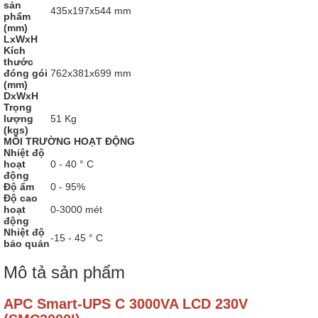
sản
435x197x544 mm
phẩm
(mm)
LxWxH
Kích
thước
đóng gói
762x381x699 mm
(mm)
DxWxH
Trọng
lượng
51 Kg
(kgs)
MÔI TRƯỜNG HOẠT ĐỘNG
Nhiệt độ
hoạt
0 - 40 ° C
động
Độ ẩm
0 - 95%
Độ cao
hoạt
0-3000 mét
động
Nhiệt độ
-15 - 45 ° C
bảo quản
Mô tả sản phẩm
APC Smart-UPS C 3000VA LCD 230V