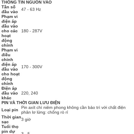
THÔNG TIN NGUỒN VÀO
Tần số
47 - 63 Hz
đầu vào
Phạm vi
điện áp
đầu vào
cho các
180 - 287V
hoạt
động
chính
Phạm vi
điều
chỉnh
điện áp
170 - 300V
đầu vào
cho hoạt
động
chính
Điện áp
đầu vào
220, 240
khác
PIN VÀ THỜI GIAN LƯU ĐIỆN
Pin axít chì niêm phong không cần bảo trì với chất điện
Loại pin
phân lơ lửng: chống rò rỉ
Thời gian
3 giờ
sạc
Tuổi thọ
pin dự
3 - 5