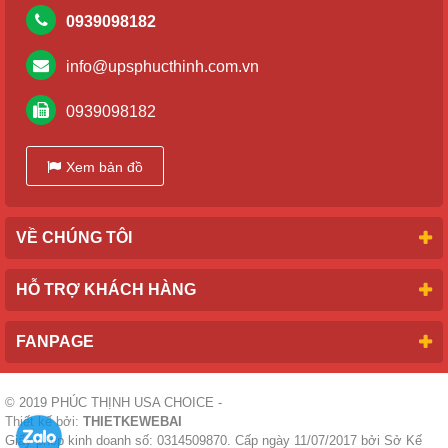
0939098182
info@upsphucthinh.com.vn
0939098182
Xem bản đồ
VỀ CHÚNG TÔI
HỖ TRỢ KHÁCH HÀNG
FANPAGE
© 2019
PHÚC THỊNH USA CHOICE
-
Thiết kế bởi:
THIETKEWEBAI
Giấy phép kinh doanh số: 0314509870. Cấp ngày 11/07/2017 bởi Sở Kế