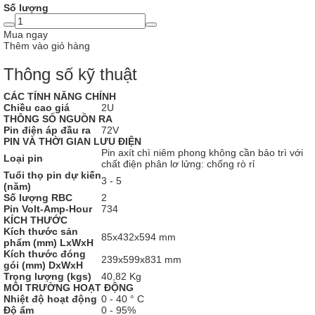
Số lượng
Mua ngay
Thêm vào giỏ hàng
Thông số kỹ thuật
CÁC TÍNH NĂNG CHÍNH
Chiều cao giá
2U
THÔNG SỐ NGUỒN RA
Pin điện áp đầu ra
72V
PIN VÀ THỜI GIAN LƯU ĐIỆN
Pin axít chì niêm phong không cần bảo trì với
Loại pin
chất điện phân lơ lửng: chống rò rỉ
Tuổi thọ pin dự kiến
3 - 5
​​(năm)
Số lượng RBC
2
Pin Volt-Amp-Hour
734
KÍCH THƯỚC
Kích thước sản
85x432x594 mm
phẩm (mm) LxWxH
Kích thước đóng
239x599x831 mm
gói (mm) DxWxH
Trọng lượng (kgs)
40,82 Kg
MÔI TRƯỜNG HOẠT ĐỘNG
Nhiệt độ hoạt động
0 - 40 ° C
Độ ẩm
0 - 95%