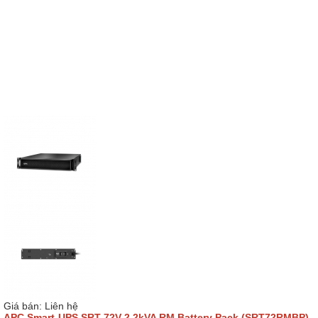
Giá bán:
Liên hệ
APC Smart-UPS SRT 72V 2.2kVA RM Battery Pack (SRT72RMBP)