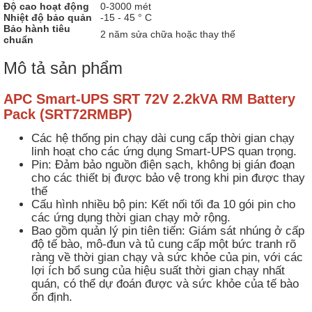
Độ cao hoạt động
0-3000 mét
Nhiệt độ bảo quản
-15 - 45 ° C
Bảo hành tiêu
2 năm sửa chữa hoặc thay thế
chuẩn
Mô tả sản phẩm
APC Smart-UPS SRT 72V 2.2kVA RM Battery
Pack (SRT72RMBP)
Các hệ thống pin chạy dài cung cấp thời gian chạy
linh hoạt cho các ứng dụng Smart-UPS quan trọng.
Pin: Đảm bảo nguồn điện sạch, không bị gián đoạn
cho các thiết bị được bảo vệ trong khi pin được thay
thế
Cấu hình nhiều bộ pin: Kết nối tối đa 10 gói pin cho
các ứng dụng thời gian chạy mở rộng.
Bao gồm quản lý pin tiên tiến: Giám sát nhúng ở cấp
độ tế bào, mô-đun và tủ cung cấp một bức tranh rõ
ràng về thời gian chạy và sức khỏe của pin, với các
lợi ích bổ sung của hiệu suất thời gian chạy nhất
quán, có thể dự đoán được và sức khỏe của tế bào
ổn định.