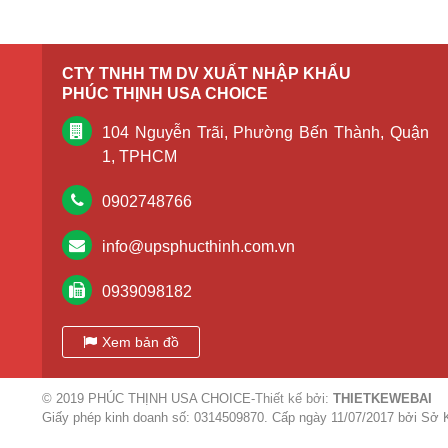
CTY TNHH TM DV XUẤT NHẬP KHẨU
PHÚC THỊNH USA CHOICE
104 Nguyễn Trãi, Phường Bến Thành, Quận
1, TPHCM
0902748766
info@upsphucthinh.com.vn
0939098182
Xem bản đồ
© 2019
PHÚC THỊNH USA CHOICE
-
Thiết kế bởi:
THIETKEWEBAI
Giấy phép kinh doanh số: 0314509870. Cấp ngày 11/07/2017 bởi Sở