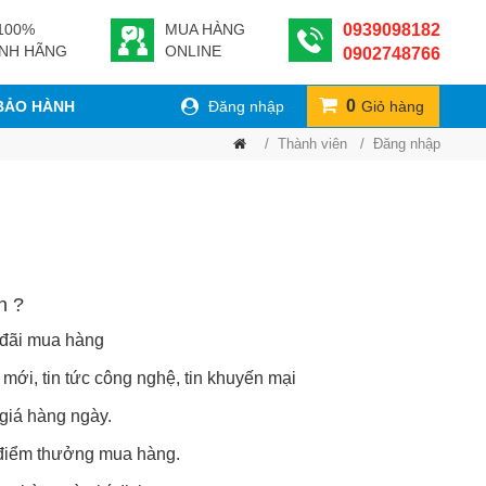
100%
MUA HÀNG
0939098182
ÍNH HÃNG
ONLINE
0902748766
0
 BẢO HÀNH
Đăng nhập
Giỏ hàng
Thành viên
Đăng nhập
n ?
 đãi mua hàng
 mới, tin tức công nghệ, tin khuyến mại
giá hàng ngày.
 điểm thưởng mua hàng.