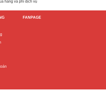
ua hàng và phí dịch vụ
NG
FANPAGE
ng
h
toán